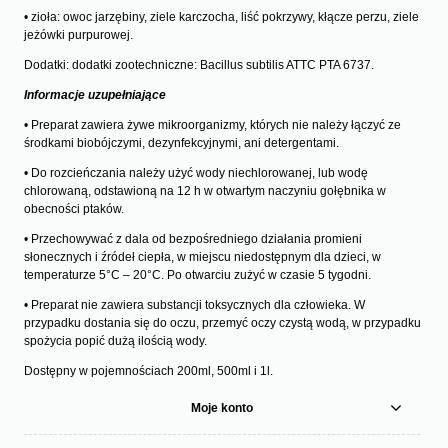
• zioła: owoc jarzębiny, ziele karczocha, liść pokrzywy, kłącze perzu, ziele
jeżówki purpurowej.
Dodatki: dodatki zootechniczne: Bacillus subtilis ATTC PTA 6737.
Informacje uzupełniające
• Preparat zawiera żywe mikroorganizmy, których nie należy łączyć ze
środkami biobójczymi, dezynfekcyjnymi, ani detergentami.
• Do rozcieńczania należy użyć wody niechlorowanej, lub wodę
chlorowaną, odstawioną na 12 h w otwartym naczyniu gołębnika w
obecności ptaków.
• Przechowywać z dala od bezpośredniego działania promieni
słonecznych i źródeł ciepła, w miejscu niedostępnym dla dzieci, w
temperaturze 5°C – 20°C. Po otwarciu zużyć w czasie 5 tygodni.
• Preparat nie zawiera substancji toksycznych dla człowieka. W
przypadku dostania się do oczu, przemyć oczy czystą wodą, w przypadku
spożycia popić dużą ilością wody.
Dostępny w pojemnościach 200ml, 500ml i 1l.
Moje konto