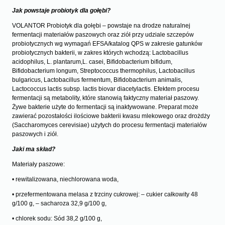
Jak powstaje probiotyk dla gołębi?
VOLANTOR Probiotyk dla gołębi – powstaje na drodze naturalnej
fermentacji materiałów paszowych oraz ziół przy udziale szczepów
probiotycznych wg wymagań EFSA/katalog QPS w zakresie gatunków
probiotycznych bakterii, w zakres których wchodzą: Lactobacillus
acidophilus, L. plantarum,L. casei, Bifidobacterium bifidum,
Bifidobacterium longum, Streptococcus thermophilus, Lactobacillus
bulgaricus, Lactobacillus fermentum, Bifidobacterium animalis,
Lactococcus lactis subsp. lactis biovar diacetylactis. Efektem procesu
fermentacji są metabolity, które stanowią faktyczny materiał paszowy.
Żywe bakterie użyte do fermentacji są inaktywowane. Preparat może
zawierać pozostałości ilościowe bakterii kwasu mlekowego oraz drożdży
(Saccharomyces cerevisiae) użytych do procesu fermentacji materiałów
paszowych i ziół.
Jaki ma skład?
Materiały paszowe:
• rewitalizowana, niechlorowana woda,
• przefermentowana melasa z trzciny cukrowej: – cukier całkowity 48
g/100 g, – sacharoza 32,9 g/100 g,
• chlorek sodu: Sód 38,2 g/100 g,