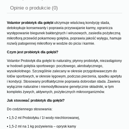
Cena nie zawiera ewentualnych kosztów płatności
Opinie o produkcie (0)
Volantor probiotyk dla gołębi
utrzymuje właściwą kondycję stada,
detoksykuje konserwanty i poprawia przyswajanie karmy, ogranicza
występowanie biegunek bakteryjnych i wirusowych, zasiedla pożyteczną
mikroflorą przewód pokarmowy gołębia, poprawia jakość wylęgu, hamuje
rozwój patogennej mikroflory w wodzie do picia i karmie.
Czym jest probiotyk dla gołębi?
Volantor Probiotyk dla gołębi to naturalny, płynny probiotyk, niezastąpiony
w hodowli gołębia sportowego: pocztowego, akrobatycznego,
wysokolotnego. Szczególnie zalecany w okresie przygotowawczym do
lotów sportowych, w okresie lęgowym, podczas pierzenia, spadku apetytu
i kondycji. Stosowany profilaktycznie poprawia dobrostan stada. Zawiera
wyłącznie naturalne i niemodyfikowane genetycznie składniki, w tym
kompleks żywych, aktywnych, pożytecznych mikroorganizmów.
Jak stosować probiotyk dla gołębi?
Do codziennego stosowania:
• 1,5-2 ml Probiotyku / 1l wody niechlorowanej,
• 1,5-2 ml na 1 kg pożywienia – oprysk kamy