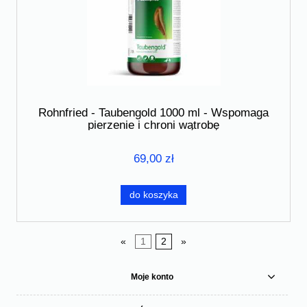
Rohnfried - Taubengold 1000 ml - Wspomaga
pierzenie i chroni wątrobę
69,00 zł
do koszyka
«
1
2
»
Moje konto