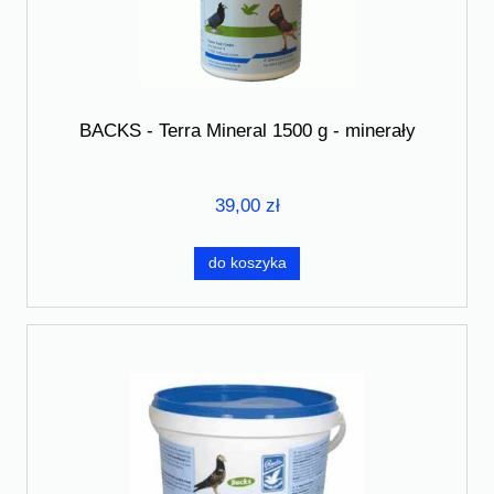
BACKS - Terra Mineral 1500 g - minerały
39,00 zł
do koszyka