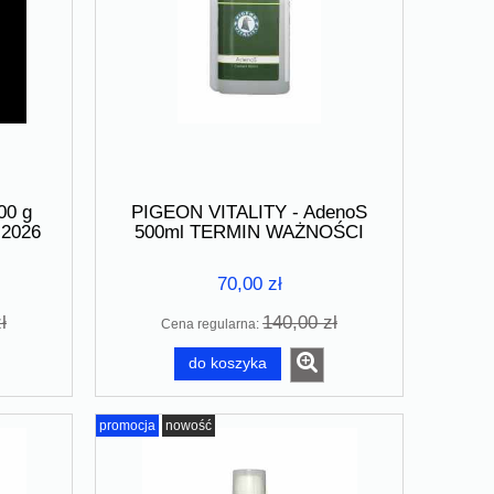
00 g
PIGEON VITALITY - AdenoS
2026
500ml TERMIN WAŻNOŚCI
05.2026
70,00 zł
ł
140,00 zł
Cena regularna:
do koszyka
promocja
nowość