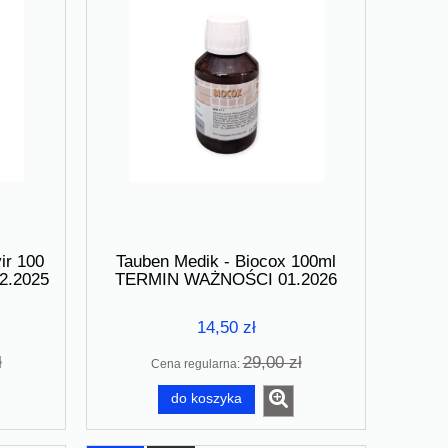
a
Tauben Medik - Aminostar 400 g -
De Patagoon - 
Białko z probiotykiem
ir 100
Tauben Medik - Biocox 100ml
2.2025
TERMIN WAŻNOŚCI 01.2026
69,00 zł
83,0
do koszyka
do ko
14,50 zł
ł
29,00 zł
Cena regularna:
do koszyka