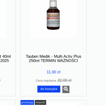
Tauben Medik - Izo Plus 250ml
FlyVet LIVER 
RMIN
TERMIN WAŻNOŚCI 01.2026
WAŻNOŚCI 
18,00 zł
16,0
36,00 zł
Cena regularna:
Cena regular
t 40ml
Tauben Medik - Multi Activ Plus
do koszyka
do ko
2025
250ml TERMIN WAŻNOŚCI
01.2026
11,00 zł
ł
22,00 zł
Cena regularna:
do koszyka
promocja
nowość