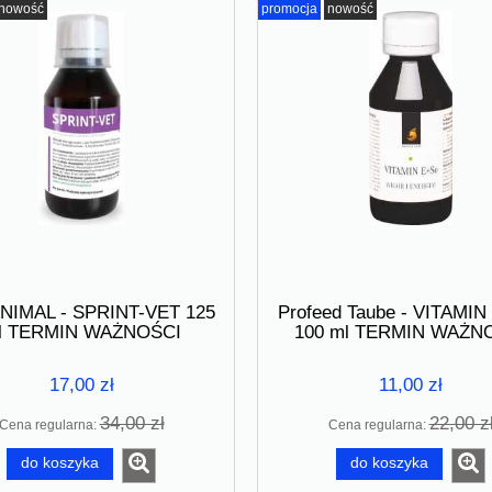
nowość
promocja
nowość
NIMAL - SPRINT-VET 125
Profeed Taube - VITAMIN
aube - TRICHO BLOCKER
Profeed Taube - KONTRA WO
l TERMIN WAŻNOŚCI
100 ml TERMIN WAŻN
RMIN WAŻNOŚCI 08.2026
100 ml TERMIN WAŻNOŚCI 07.2
30.06.2026
06.2026
17,00 zł
11,00 zł
33,75 zł
17,25 zł
34,00 zł
22,00 z
Cena regularna:
Cena regularna:
45,00 zł
23,00 zł
a regularna:
Cena regularna:
do koszyka
do koszyka
do koszyka
do koszyka