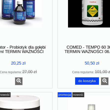
tor - Probiotyk dla gołębi
COMED - TEMPO 60 3
ml TERMIN WAŻNOŚCI
TERMIN WAŻNOŚCI 06.
16.07.2026
20,25 zł
50,50 zł
27,00 zł
101,00 z
Cena regularna:
Cena regularna:
do koszyka
nowość
promocja
nowość