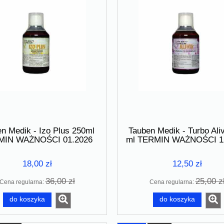
- ZELL OXYGEN 250 ml -
FlyVet Protein 400 g - Białko dl
rożdże w płynie
gołębi, bez laktozy
n Medik - Izo Plus 250ml
Tauben Medik - Turbo Aliv
MIN WAŻNOŚCI 01.2026
ml TERMIN WAŻNOŚCI 1
40,00 zł
92,00 zł
do koszyka
do koszyka
18,00 zł
12,50 zł
36,00 zł
25,00 z
Cena regularna:
Cena regularna:
do koszyka
do koszyka