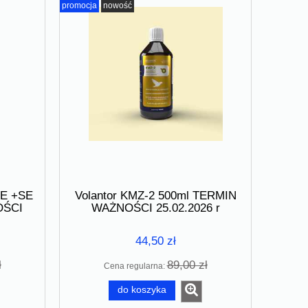
promocja
nowość
 E +SE
Volantor KMZ-2 500ml TERMIN
RM
Volantor - Higienizator do woliery i
Volantor KMZ
OŚCI
WAŻNOŚCI 25.02.2026 r
026
gołębnika 1000ml TERMIN
TERMIN WAŻNOŚC
WAŻNOŚCI 16.07.2026
44,50 zł
73,50 zł
52,5
ł
89,00 zł
Cena regularna:
98,00 zł
Cena regularna:
Cena regular
do koszyka
do koszyka
do ko