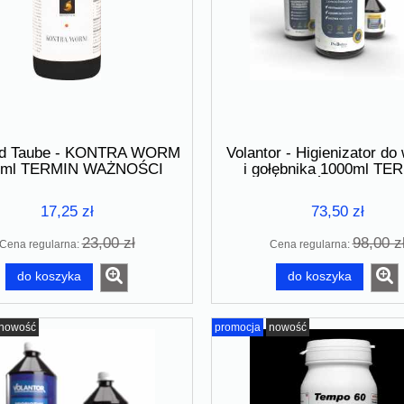
ed Taube - KONTRA WORM
Volantor - Higienizator do 
 ml TERMIN WAŻNOŚCI
i gołębnika 1000ml TE
07.2026
WAŻNOŚCI 16.07.20
17,25 zł
73,50 zł
23,00 zł
98,00 z
Cena regularna:
Cena regularna:
do koszyka
do koszyka
nowość
promocja
nowość