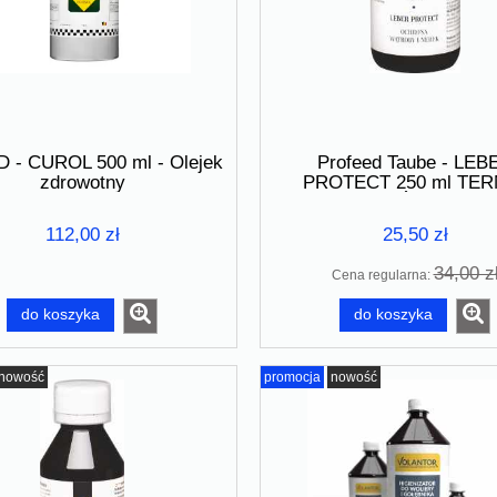
- CUROL 500 ml - Olejek
Profeed Taube - LEB
zdrowotny
PROTECT 250 ml TER
WAŻNOŚCI 08.202
112,00 zł
25,50 zł
34,00 z
Cena regularna:
do koszyka
do koszyka
nowość
promocja
nowość