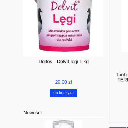
 125 ml –
Dolfos - Dolvit lęgi 1 kg
DR. WOLZ 
wydolność
D
Taube
TER
29,00 zł
do koszyka
Nowości