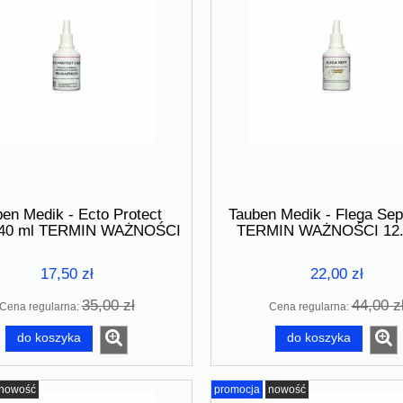
edik - Multi Activ Plus
Złoty Lot - Gold TKK 250 ml TE
RMIN WAŻNOŚCI 01.2026
WAŻNOŚCI 15.12.2025
11,00 zł
27,50 zł
22,00 zł
a regularna:
55,00 zł
Cena regularna:
en Medik - Ecto Protect
Tauben Medik - Flega Sep
do koszyka
d 40 ml TERMIN WAŻNOŚCI
TERMIN WAŻNOŚCI 12.
12.2025
17,50 zł
22,00 zł
35,00 zł
44,00 z
Cena regularna:
Cena regularna:
do koszyka
do koszyka
nowość
promocja
nowość