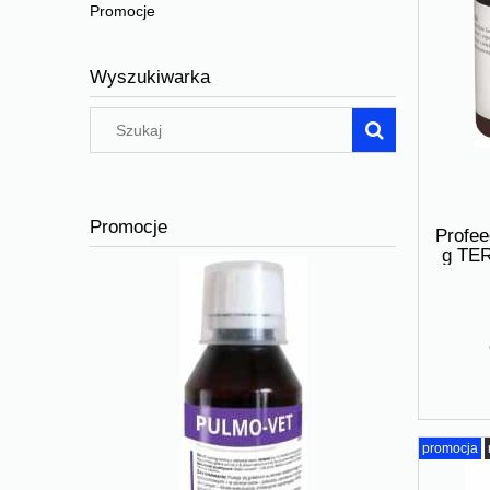
Promocje
Wyszukiwarka
Promocje
Profe
g TE
promocja