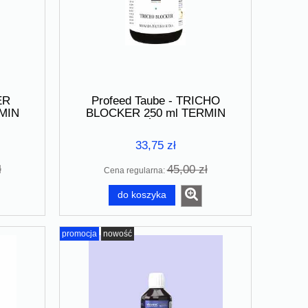
ER
Profeed Taube - TRICHO
MIN
BLOCKER 250 ml TERMIN
6
WAŻNOŚCI 08.2026
33,75 zł
ł
45,00 zł
Cena regularna:
do koszyka
promocja
nowość