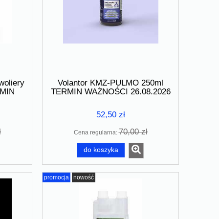
woliery
Volantor KMZ-PULMO 250ml
RMIN
TERMIN WAŻNOŚCI 26.08.2026
26
r
52,50 zł
ł
70,00 zł
Cena regularna:
do koszyka
promocja
nowość