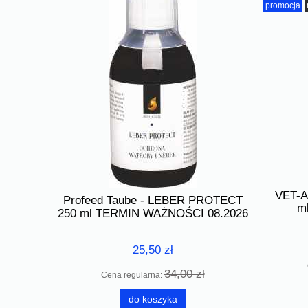
promocja
VET-A
Profeed Taube - LEBER PROTECT
Profeed T
m
- Olejek
250 ml TERMIN WAŻNOŚCI 08.2026
250 ml TE
25,50 zł
34,00 zł
Cena regularna:
Cen
do koszyka