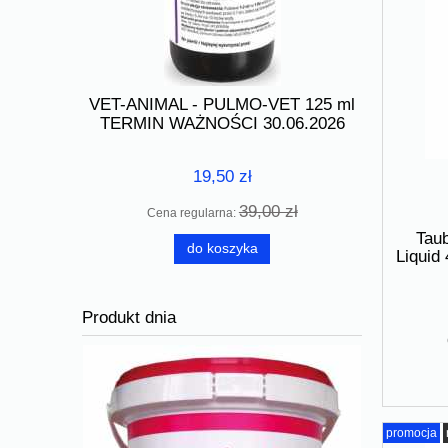
VET-ANIMAL - PULMO-VET 125 ml
Tauben M
s Mix 1000
TERMIN WAŻNOŚCI 30.06.2026
250ml TE
04.2026
19,50 zł
39,00 zł
Cena regularna:
Cen
 zł
Taub
do koszyka
Liqui
Produkt dnia
promocja