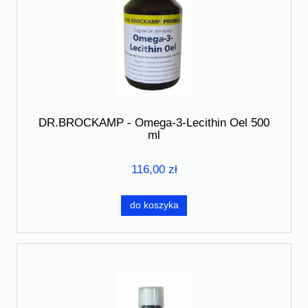
DR.BROCKAMP - Omega-3-Lecithin Oel 500
ml
116,00 zł
do koszyka