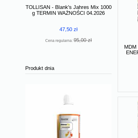
Profeed T
 X5 500g
TOLLISAN - Blank's Jahres Mix 1000
g TERMI
.2025 r
g TERMIN WAŻNOŚCI 04.2026
47,50 zł
Cen
 zł
95,00 zł
Cena regularna:
MDM 
ENE
CZ
Produkt dnia