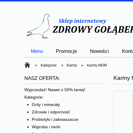
Menu
Promocje
Nowości
Kont
»
»
»
Kategorie:
Karmy
Karmy MDM
Karmy
NASZ OFERTA:
Wyprzedaż! Nawet o 50% taniej!
Kategorie:
Grity i minerały
Zdrowie i odporność
Probiotyki i zakwaszacze
Wątroba i nerki