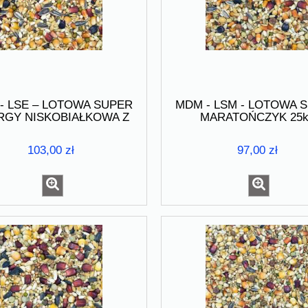
aube - WEGAMIX GEL 400
BELGICA DE WEERD - Belga
N WAŻNOŚCI 05.2026 r
Recharge 300 g TERMIN
WAŻNOŚCI 05.2025 r
20,00 zł
45,00 zł
40,00 zł
90,00 zł
a regularna:
Cena regularna:
- LSE – LOTOWA SUPER
MDM - LSM - LOTOWA 
do koszyka
do koszyka
RGY NISKOBIAŁKOWA Z
MARATOŃCZYK 25k
TEREMA RODZAJAMI
KUKURYDZ 25kg
103,00 zł
97,00 zł