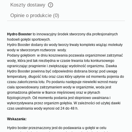
Koszty dostawy
Cena nie zawiera ewentualnych kosztów płatności
Opinie o produkcie (0)
Hydro Booster
to innowacyjny środek stworzony dla profesjonalnych
hodowli gołębi sportowych.
Hydro Booster dodany do wody tworzy trwały kompleks wiążąc molekuły
wody w stworzonym roztworze wody.
Podany gołębiom w dniu koszowania pozawala organizmowi zatrzymać
wodę, która jest tak niezbędna w czasie trwania lotu konkursowego
ograniczając pragnienie i zwiększając wydolność organizmu. Dawka
Hydro Booster powinna być odpowiednio dobrana biorąc pod uwagę
temperaturę, długość lotu oraz czas który upłynie od momentu pojenia do
czasu zakończenia lotu. Po podaniu następuje niewielki wzrost masy
ciała spowodowany zatrzymaniem wody w organizmie, woda jest
gromadzona głównie w tkance mięśniowej oraz w płynach
fizjologicznych. Od momentu podania jest stopniowo uwalniana i
wykorzystywana przez organizm gołębia. W zależności od użytej dawki
czas uwalniania wody wynosi od 24 do 48 h.
Wskazania:
Hydro boster przeznaczony jest do podawania u gołębi w celu