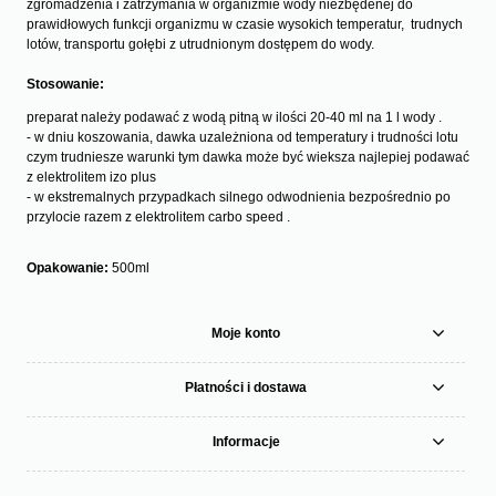
zgromadzenia i zatrzymania w organizmie wody niezbędenej do
prawidłowych funkcji organizmu w czasie wysokich temperatur, trudnych
lotów, transportu gołębi z utrudnionym dostępem do wody.
Stosowanie:
preparat należy podawać z wodą pitną w ilości 20-40 ml na 1 l wody .
- w dniu koszowania, dawka uzależniona od temperatury i trudności lotu
czym trudniesze warunki tym dawka może być wieksza najlepiej podawać
z elektrolitem izo plus
- w ekstremalnych przypadkach silnego odwodnienia bezpośrednio po
przylocie razem z elektrolitem carbo speed .
Opakowanie:
500ml
Moje konto
Płatności i dostawa
Informacje