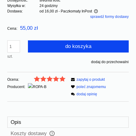
Dostępność:
średnia ilość
Wysyłka w:
24 godziny
Dostawa:
od 16,00 zł
- Paczkomaty InPost
sprawdź formy dostawy
Cena nie zawiera ewentualnych kosztów płatności
55,00 zł
Cena:
do koszyka
szt.
dodaj do przechowalni
Ocena:
zapytaj o produkt
Producent:
poleć znajomemu
dodaj opinię
Opis
Koszty dostawy