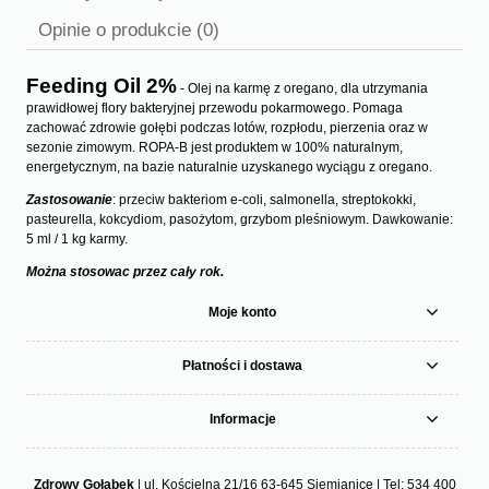
Cena nie zawiera ewentualnych kosztów płatności
Opinie o produkcie (0)
Feeding Oil 2%
- Olej na karmę z oregano, dla utrzymania
prawidłowej flory bakteryjnej przewodu pokarmowego. Pomaga
zachować zdrowie gołębi podczas lotów, rozpłodu, pierzenia oraz w
sezonie zimowym. ROPA-B jest produktem w 100% naturalnym,
energetycznym, na bazie naturalnie uzyskanego wyciągu z oregano.
Zastosowanie
: przeciw bakteriom e-coli, salmonella, streptokokki,
pasteurella, kokcydiom, pasożytom, grzybom pleśniowym. Dawkowanie:
5 ml / 1 kg karmy.
Można stosowac przez cały rok.
Moje konto
Płatności i dostawa
Informacje
Zdrowy Gołąbek
| ul. Kościelna 21/16 63-645 Siemianice | Tel:
534 400