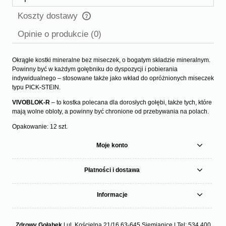
Koszty dostawy
Cena nie zawiera ewentualnych kosztów płatności
Opinie o produkcie (0)
Okrągłe kostki mineralne bez miseczek, o bogatym składzie mineralnym.
Powinny być w każdym gołębniku do dyspozycji i pobierania
indywidualnego – stosowane także jako wkład do opróżnionych miseczek
typu PICK-STEIN.
VIVOBLOK-R
– to kostka polecana dla dorosłych gołębi, także tych, które
mają wolne obloty, a powinny być chronione od przebywania na polach.
Opakowanie: 12 szt.
Moje konto
Płatności i dostawa
Informacje
Zdrowy Gołąbek
| ul. Kościelna 21/16 63-645 Siemianice | Tel:
534 400