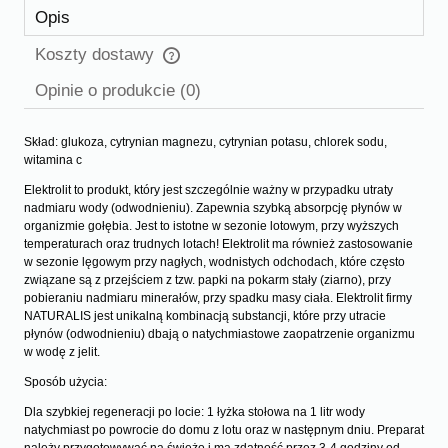
Opis
Koszty dostawy
Cena nie zawiera ewentualnych kosztów płatności
Opinie o produkcie (0)
Skład: glukoza, cytrynian magnezu, cytrynian potasu, chlorek sodu,
witamina c
Elektrolit to produkt, który jest szczególnie ważny w przypadku utraty
nadmiaru wody (odwodnieniu). Zapewnia szybką absorpcję płynów w
organizmie gołębia. Jest to istotne w sezonie lotowym, przy wyższych
temperaturach oraz trudnych lotach! Elektrolit ma również zastosowanie
w sezonie lęgowym przy nagłych, wodnistych odchodach, które często
związane są z przejściem z tzw. papki na pokarm stały (ziarno), przy
pobieraniu nadmiaru minerałów, przy spadku masy ciała. Elektrolit firmy
NATURALIS jest unikalną kombinacją substancji, które przy utracie
płynów (odwodnieniu) dbają o natychmiastowe zaopatrzenie organizmu
w wodę z jelit.
Sposób użycia:
Dla szybkiej regeneracji po locie: 1 łyżka stołowa na 1 litr wody
natychmiast po powrocie do domu z lotu oraz w następnym dniu. Preparat