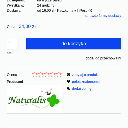
Dostępność:
na wyczerpaniu
Wysyłka w:
24 godziny
Dostawa:
od 16,00 zł
- Paczkomaty InPost
sprawdź formy dostawy
Cena nie zawiera ewentualnych kosztów płatności
34,00 zł
Cena:
do koszyka
szt.
dodaj do przechowalni
Ocena:
zapytaj o produkt
Producent:
poleć znajomemu
dodaj opinię