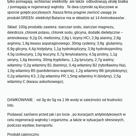
tylko pomagają wchłaniać elektrolity ale także odbudowują utratę białka
,i pomagają w regeneracji wątroby . Te dwa czynniki są kluczowe w
sporcie gołębi pocztowych .Nasza firma pragnie zwrócić uwagę że
produkt GREEN -elektrolyt Balance ma w składzie aż 14 Aminokwasów .
Skład: 100g produktu zawiera: siarczan sodu, siarczan magnezu,
dekstroza ,chlorek potasu, chlorek sodu, glicyna, dodatki dietetyczne –
aminokwasy: 6,2g DL-metioniny, 2,8g L-lizyny HCl, 2,9g alaniny, 2,9g
argininy, 1,9g kwasu asparaginowego, 30mg cysteiny, 3,9g glutaminy,
6,9g glicyny, 4,4g histydyny, 1,1g hydroksylizyny, 3,9g hydroksyproliny,
4,5g izoleucyny, 1,0g leucyny, 0,7g fenyloalaniny, 4,5g proliny, 1,1g
seryny, 1,6g treoniny, 30mg tryptofanu, 1,2g tyrozyny, 2,7g waliny;
witaminy: 0,2g witaminy B1 (tiaminy), 0,4g witaminy B2 (ryboflawiny-Na),
1,0g witaminy B5 (pantotenianu wapnia), 1,2g witaminy B6 (pirydoksyny),
0,2g witaminy K3, 2,0g witaminy PP, 1,5mg witaminy H (biotyny), 2,5g
witaminy C (kwasu askorbowego);
DAWKOWANIE : od 3g do 5g na 1 litr wody w zależności od trudności
lotu.
Podawać zarówno przed jak i po locie , po kuracjach antybiotykowych w
celu regeneracji wątroby i organizmu ,a także w sytuacjach stresowych,
podczas wystaw, transportu.
Produkt całoroczny.