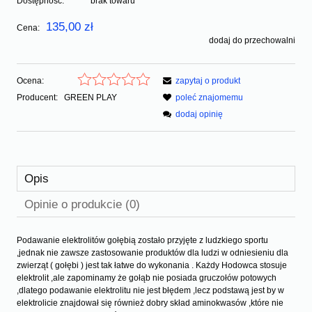
Dostępność:
brak towaru
135,00 zł
Cena:
dodaj do przechowalni
Ocena:
zapytaj o produkt
Producent:
GREEN PLAY
poleć znajomemu
dodaj opinię
Opis
Opinie o produkcie (0)
Podawanie elektrolitów gołębią zostało przyjęte z ludzkiego sportu
,jednak nie zawsze zastosowanie produktów dla ludzi w odniesieniu dla
zwierząt ( gołębi ) jest tak łatwe do wykonania . Każdy Hodowca stosuje
elektrolit ,ale zapominamy że gołąb nie posiada gruczołów potowych
,dlatego podawanie elektrolitu nie jest błędem ,lecz podstawą jest by w
elektrolicie znajdował się również dobry skład aminokwasów ,które nie