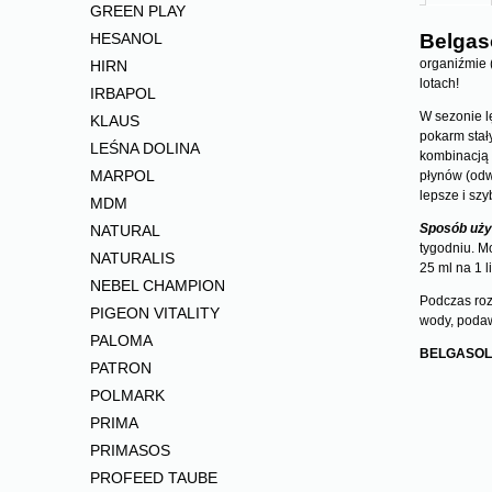
GREEN PLAY
Belgas
HESANOL
organiźmie 
HIRN
lotach!
IRBAPOL
W sezonie l
KLAUS
pokarm stał
LEŚNA DOLINA
kombinacją e
MARPOL
płynów (odw
lepsze i szy
MDM
Sposób uży
NATURAL
tygodniu. M
NATURALIS
25 ml na 1 
NEBEL CHAMPION
Podczas rozr
PIGEON VITALITY
wody, podaw
PALOMA
BELGASOL
PATRON
POLMARK
PRIMA
PRIMASOS
PROFEED TAUBE