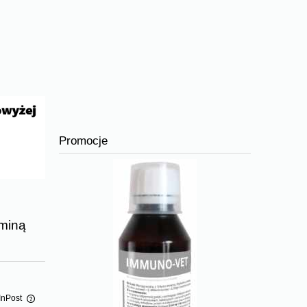
Promocje
aminą
InPost