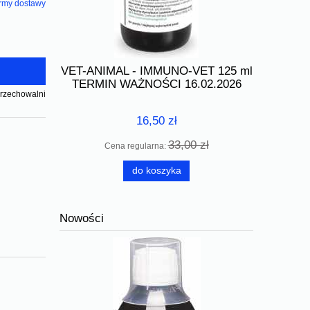
rmy dostawy
tów
VET-ANIMAL - IMMUNO-VET 125 ml
Tauben Me
0 ml TERMIN
TERMIN WAŻNOŚCI 16.02.2026
TERMI
2025
przechowalni
16,50 zł
33,00 zł
Cena regularna:
Ce
 zł
do koszyka
Nowości