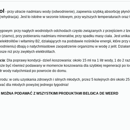
ol
Cena nie zawiera ewentualnych kosztów
- przy utracie nadmiaru wody (odwodnienie), zapewnia szybką absorbcję płyn
(rehydracja). Jest to istotne w sezonie lotowym, przy wyższych temperaturach oraz
płatności
ęgowym :przy nagłych wodnistych odchodach często związanych z przejściem z tzw
y (ziarno), przy pobieraniu nadmiaru minerałów, przy spadku masy ciała. Jest unika
lektrolitów i witaminy B2, działających na podstawie nośników energii, które przy 
odnieniu) dbają o natychmiastowe zaopatrzenie organizmu w wodę z jelit. Działani
bsze niż przy zwykłych elektrolitach.
cia
: Dla poprawy kondycji- dzień koszowania: około 15 ml na 1 litr wody, 1 do 2 ra
oże być również podawany w momencie koszowania dla szybkiej regeneracji po loc
COMED - CUROL 500 ml
litr wody natychmiast po powrocie do domu.
zdrowotny
odu: w celu uzyskania zdrowych i silnych młodych, przez 5 kolejnych dni około 25 m
ać dla młodych powyżej jednego tygodnia!
112,00 zł
 MOŻNA PODAWAĆ Z WSZYSTKIMI PRODUKTAMI BELGICA DE WEERD
do koszyka