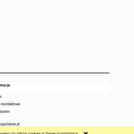
rmacje
s
 kontaktowe
lamin
ygolabek.pl
dostępu do plików cookies w Twojej przeglądarce.