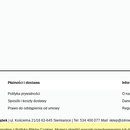
Płatności i dostawa
Info
Polityka prywatności
O na
Sposób i koszty dostawy
Dane
Prawo do odstąpienia od umowy
Regu
ąbek
| ul. Kościelna 21/16 63-645 Siemianice | Tel:
534 400 077
Mail:
sklep@zdrow
 i zgodnie z Polityką Plików Cookies. Możesz określić warunki przechowywania lub 