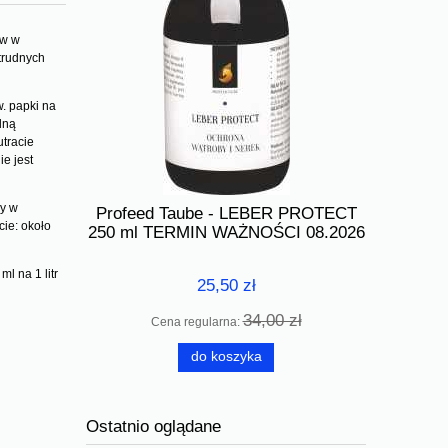
ów w
 trudnych
. papki na
lną
utracie
e jest
zy w
Profeed Taube - LEBER PROTECT
Profeed 
ie: około
 - Olejek
250 ml TERMIN WAŻNOŚCI 08.2026
250 ml T
l na 1 litr
25,50 zł
34,00 zł
Cena regularna:
Ce
do koszyka
Ostatnio oglądane