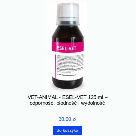
0 g - zioła
VET-ANIMAL - ESEL-VET 125 ml –
De Pata
odporność, płodność i wydolność
30,00 zł
do koszyka