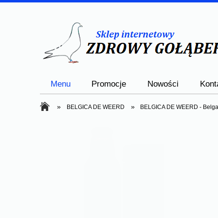
Menu
Promocje
Nowości
Kont
»
»
BELGICA DE WEERD
BELGICA DE WEERD - Belgasol