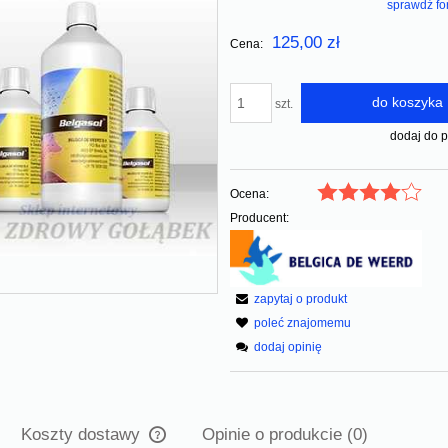
sprawdź fo
Cena nie zawiera ewentualnych kosz
125,00 zł
Cena:
płatności
do koszyka
szt.
Złoty Lot - Gold TKK 25
WAŻNOŚCI 15.12.
dodaj do 
27,50 zł
Ocena:
Producent:
55,00
Cena regularna:
zapytaj o produkt
poleć znajomemu
dodaj opinię
Koszty dostawy
Opinie o produkcie (0)