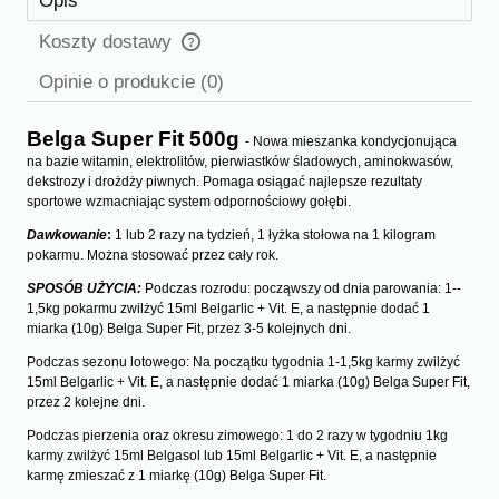
Opis
Koszty dostawy
Cena nie zawiera ewentualnych kosztów płatności
Opinie o produkcie (0)
Belga Super Fit 500g
- Nowa mieszanka kondycjonująca
na bazie witamin, elektrolitów, pierwiastków śladowych, aminokwasów,
dekstrozy i drożdży piwnych. Pomaga osiągać najlepsze rezultaty
sportowe wzmacniając system odpornościowy gołębi.
Dawkowanie
:
1 lub 2 razy na tydzień, 1 łyżka stołowa na 1 kilogram
pokarmu. Można stosować przez cały rok.
SPOSÓB UŻYCIA:
Podczas rozrodu: począwszy od dnia parowa­nia: 1-­
1,5kg pokarmu zwilżyć 15ml Belgarlic + Vit. E, a następnie dodać 1
miarka (10g) Belga Super Fit, przez 3­-5 kolejnych dni.
Podczas sezonu lotowego: Na początku ty­godnia 1-­1,5kg karmy zwilżyć
15ml Belgarlic + Vit. E, a następnie dodać 1 miarka (10g) Belga Super Fit,
przez 2 kolejne dni.
Podczas pierzenia oraz okresu zimowego: 1 do 2 razy w tygodniu 1kg
karmy zwilżyć 15ml Belgasol lub 15ml Belgarlic + Vit. E, a następnie
karmę zmieszać z 1 miarkę (10g) Belga Super Fit.