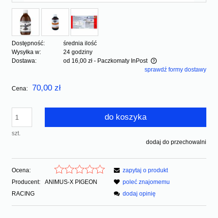
Dostępność:
średnia ilość
Wysyłka w:
24 godziny
Dostawa:
od 16,00 zł
- Paczkomaty InPost
sprawdź formy dostawy
Cena nie zawiera ewentualnych kosztów płatności
70,00 zł
Cena:
do koszyka
szt.
dodaj do przechowalni
Ocena:
zapytaj o produkt
Producent:
ANIMUS-X PIGEON
poleć znajomemu
RACING
dodaj opinię