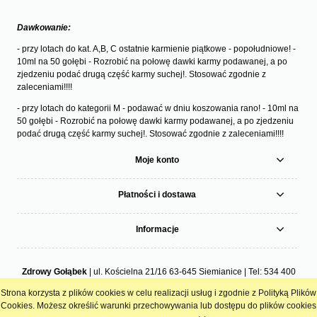
Dawkowanie:
- przy lotach do kat. A,B, C ostatnie karmienie piątkowe - popołudniowe! -
10ml na 50 gołębi - Rozrobić na połowę dawki karmy podawanej, a po
zjedzeniu podać drugą część karmy suchej!. Stosować zgodnie z
zaleceniami!!!!
- przy lotach do kategorii M - podawać w dniu koszowania rano! - 10ml na
50 gołębi - Rozrobić na połowę dawki karmy podawanej, a po zjedzeniu
podać drugą część karmy suchej!. Stosować zgodnie z zaleceniami!!!!
Moje konto
Płatności i dostawa
Informacje
Zdrowy Gołąbek
| ul. Kościelna 21/16 63-645 Siemianice | Tel:
534 400
077
Mail:
sklep@zdrowygolabek.pl
Strona korzysta z plików cookies w celu realizacji usług i zgodnie z Polityką Plików
pokaż pełną wersję strony
Cookies. Możesz określić warunki przechowywania lub dostępu do plików cookies