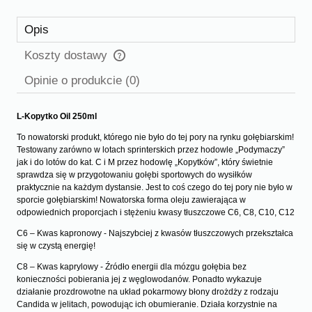
Opis
Koszty dostawy
Cena nie zawiera ewentualnych kosztów płatności
Opinie o produkcie (0)
L-Kopytko Oil 250ml
To nowatorski produkt, którego nie było do tej pory na rynku gołębiarskim!
Testowany zarówno w lotach sprinterskich przez hodowle „Podymaczy”
jak i do lotów do kat. C i M przez hodowlę „Kopytków”, który świetnie
sprawdza się w przygotowaniu gołębi sportowych do wysiłków
praktycznie na każdym dystansie. Jest to coś czego do tej pory nie było w
sporcie gołębiarskim! Nowatorska forma oleju zawierająca w
odpowiednich proporcjach i stężeniu kwasy tłuszczowe C6, C8, C10, C12
C6 – Kwas kapronowy - Najszybciej z kwasów tłuszczowych przekształca
się w czystą energię!
C8 – Kwas kaprylowy - Źródło energii dla mózgu gołębia bez
konieczności pobierania jej z węglowodanów. Ponadto wykazuje
działanie prozdrowotne na układ pokarmowy błony drożdży z rodzaju
Candida w jelitach, powodując ich obumieranie. Działa korzystnie na