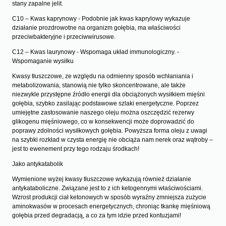
stany zapalne jelit.
C10 – Kwas kaprynowy - Podobnie jak kwas kaprylowy wykazuje
działanie prozdrowotne na organizm gołębia, ma właściwości
przeciwbakteryjne i przeciwwirusowe.
C12 – Kwas laurynowy - Wspomaga układ immunologiczny. -
Wspomaganie wysiłku
Kwasy tłuszczowe, ze względu na odmienny sposób wchłaniania i
metabolizowania, stanowią nie tylko skoncentrowane, ale także
niezwykle przystępne źródło energii dla obciążonych wysiłkiem mięśni
gołębia, szybko zasilając podstawowe szlaki energetyczne. Poprzez
umiejętne zastosowanie naszego oleju można oszczędzić rezerwy
glikogenu mięśniowego, co w konsekwencji może doprowadzić do
poprawy zdolności wysiłkowych gołębia. Powyższa forma oleju z uwagi
na szybki rozkład w czysta energię nie obciąża nam nerek oraz wątroby –
jest to ewenement przy tego rodzaju środkach!
Jako antykatabolik
Wymienione wyżej kwasy tłuszczowe wykazują również działanie
antykataboliczne. Związane jest to z ich ketogennymi właściwościami.
Wzrost produkcji ciał ketonowych w sposób wyraźny zmniejsza zużycie
aminokwasów w procesach energetycznych, chroniąc tkankę mięśniową
gołębia przed degradacją, a co za tym idzie przed kontuzjami!