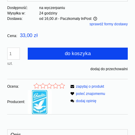
Dostępność:
na wyczerpaniu
Wysyłka w:
24 godziny
Dostawa:
od 16,00 zł
- Paczkomaty InPost
sprawdź formy dostawy
Cena nie zawiera ewentualnych kosztów płatności
33,00 zł
Cena:
do koszyka
szt.
dodaj do przechowalni
Ocena:
zapytaj o produkt
poleć znajomemu
dodaj opinię
Producent:
Opis