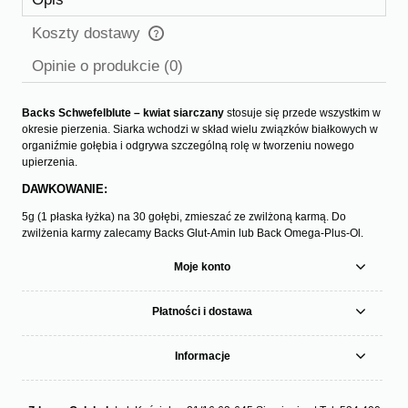
Koszty dostawy
Cena nie zawiera ewentualnych kosztów płatności
Opinie o produkcie (0)
Backs Schwefelblute – kwiat siarczany
stosuje się przede wszystkim w
okresie pierzenia. Siarka wchodzi w skład wielu związków białkowych w
organiźmie gołębia i odgrywa szczególną rolę w tworzeniu nowego
upierzenia.
DAWKOWANIE:
5g (1 płaska łyżka) na 30 gołębi, zmieszać ze zwilżoną karmą. Do
zwilżenia karmy zalecamy Backs Glut-Amin lub Back Omega-Plus-Ol.
Moje konto
Płatności i dostawa
Informacje